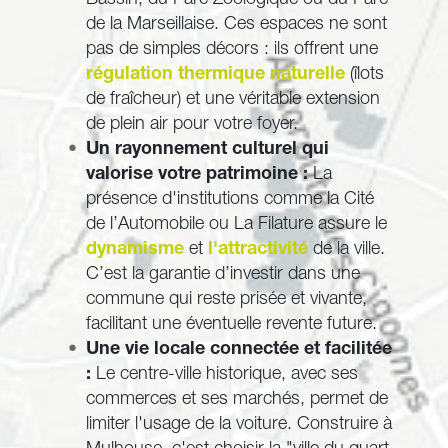
Bassin, du Parc Zoologique ou du Parc 
de la Marseillaise. Ces espaces ne sont 
pas de simples décors : ils offrent une 
régulation thermique naturelle
 (îlots 
de fraîcheur) et une véritable extension 
de plein air pour votre foyer.
Un rayonnement culturel qui 
valorise votre patrimoine :
 La 
présence d'institutions comme la Cité 
de l’Automobile ou La Filature assure le 
dynamisme
 et 
l'attractivité
 de la ville. 
C’est la garantie d’investir dans une 
commune qui reste prisée et vivante, 
facilitant une éventuelle revente future.
Une vie locale connectée et facilitée 
:
 Le centre-ville historique, avec ses 
commerces et ses marchés, permet de 
limiter l'usage de la voiture. Construire à 