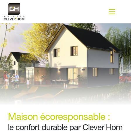
Passer
au
contenu
Maison écoresponsable :
le confort durable par Clever'Hom