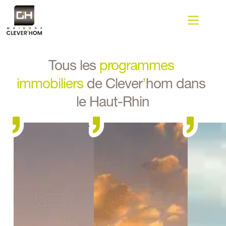
Passer
au
contenu
Tous les 
programmes 
immobiliers
de Clever
’
hom dans 
le Haut-Rhin