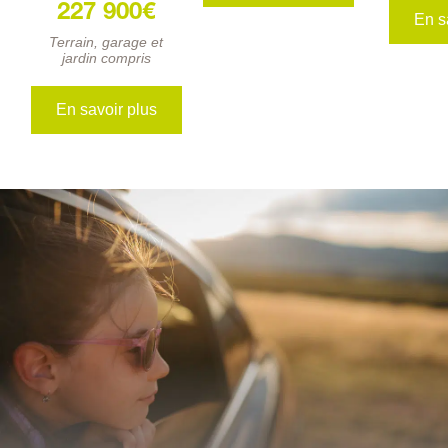
227 900€
En s
Terrain, garage et
jardin compris
En savoir plus