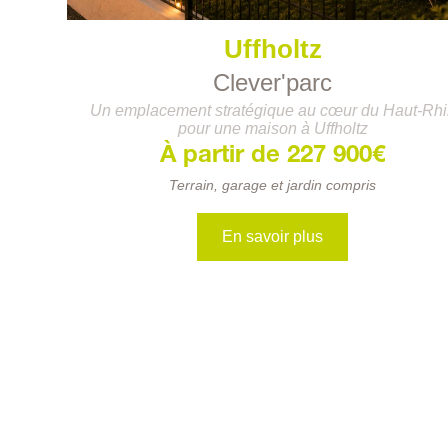
Uffholtz
Clever'parc
Un emplacement stratégique au cœur du Haut-Rhi
pour une maison à Uffholtz
À partir de 227 900€
Terrain, garage et jardin compris
En savoir plus