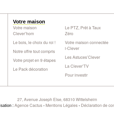
Votre maison
Votre maison
Le PTZ, Prêt à Taux
Clever’hom
Zéro
Le bois, le choix du roi !
Votre maison connectée
i-Clever
Notre offre tout compris
Les Astuces’Clever
Votre projet en 9 étapes
La Clever’TV
Le Pack décoration
Pour investir
27, Avenue Joseph Else, 68310 Wittelsheim
Agence Cactus
Mentions Légales
Déclaration de con
isation :
-
-