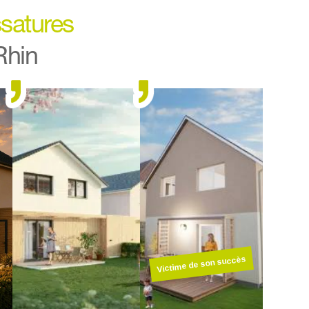
satures 
Rhin