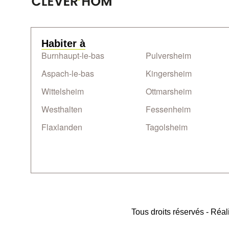
Habiter à
Burnhaupt-le-bas
Pulversheim
Aspach-le-bas
Kingersheim
Wittelsheim
Ottmarsheim
Westhalten
Fessenheim
Flaxlanden
Tagolsheim
Tous droits réservés - Réal