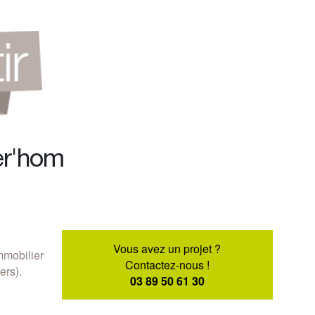
er'hom
Vous avez un projet ?
mmobilier
Contactez-nous !
ers).
03 89 50 61 30