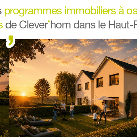
 
programmes immobiliers
à os
s
de Clever
’
hom dans le Haut-