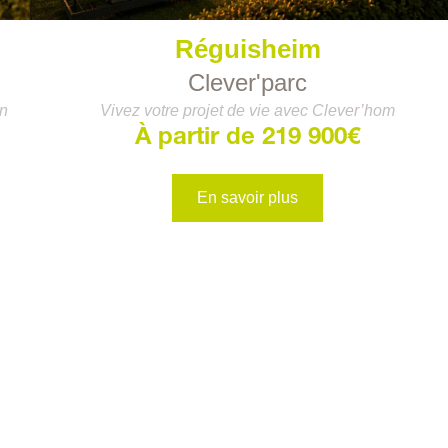
Réguisheim
Clever'parc
n
Vivez votre projet de vie avec Clever’hom
À partir de 219 900€
En savoir plus