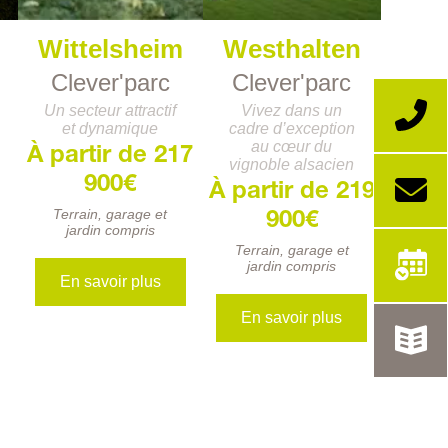
Wittelsheim
Westhalten
Clever'parc
Clever'parc
Un secteur attractif
Vivez dans un
et dynamique
cadre d’exception
au cœur du
À partir de 217
vignoble alsacien
900€
À partir de 219
Terrain, garage et
900€
jardin compris
Terrain, garage et
jardin compris
En savoir plus
En savoir plus