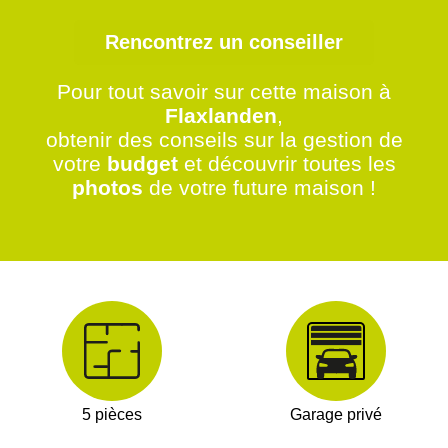
Rencontrez un conseiller
Pour tout savoir sur cette maison à
Flaxlanden
,
obtenir des conseils sur la gestion de
votre
budget
et découvrir toutes les
photos
de votre future maison !
5 pièces
Garage privé