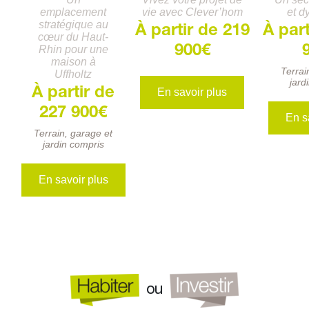
emplacement
vie avec Clever’hom
et 
stratégique au
À partir de 219
À part
cœur du Haut-
Rhin pour une
900€
maison à
Terrai
Uffholtz
jard
À partir de
En savoir plus
227 900€
En s
Terrain, garage et
jardin compris
En savoir plus
ou