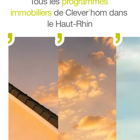
Tous les 
programmes 
immobiliers
 de Clever
’
hom dans 
le Haut-Rhin