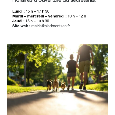
Horaires d'ouverture du secrétariat
Lundi :
 15 h – 17 h 30
Mardi – mercredi – vendredi :
 10 h – 12 h 
Jeudi :
 15 h – 18 h 30 
Site web :
mairie@niederentzen.fr