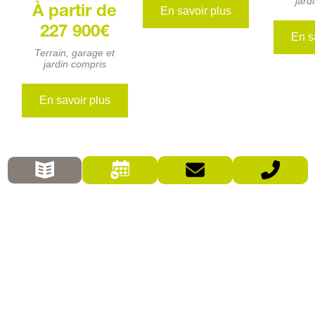
jard
À partir de
En savoir plus
227 900€
En s
Terrain, garage et
jardin compris
En savoir plus
ou
dans une 
maison
 ossature bois Clever'hom