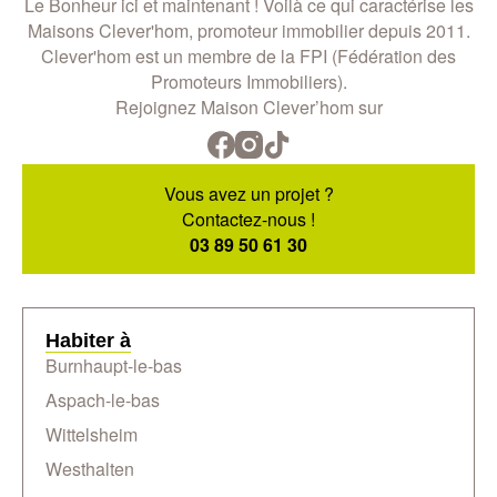
Le Bonheur ici et maintenant ! Voilà ce qui caractérise les
Maisons Clever'hom, promoteur immobilier depuis 2011.
Clever'hom est un membre de la FPI (Fédération des
Promoteurs Immobiliers).
Rejoignez Maison Clever’hom sur
Vous avez un projet ?
Contactez-nous !
03 89 50 61 30
Habiter à
Burnhaupt-le-bas
Aspach-le-bas
Wittelsheim
Westhalten