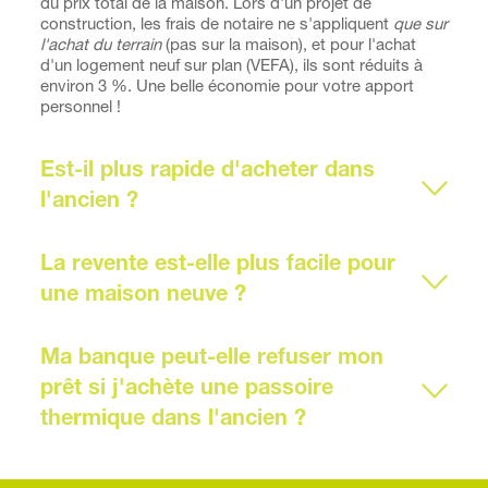
du prix total de la maison. Lors d'un projet de 
construction, les frais de notaire ne s'appliquent 
que sur 
l'achat du terrain
 (pas sur la maison), et pour l'achat 
d'un logement neuf sur plan (VEFA), ils sont réduits à 
environ 3 %. Une belle économie pour votre apport 
personnel !
Est-il plus rapide d'acheter dans 
Pas toujours. Si vous achetez une maison ancienne 
nécessitant une rénovation thermique globale, les délais 
La revente est-elle plus facile pour 
d'obtention des devis, de disponibilité des artisans et la 
durée des travaux peuvent facilement s'étaler sur 12 à 
18 mois. En achetant un terrain viabilisé prêt à bâtir via 
Absolument. Une maison récente, aux normes 
nos programmes, vous gagnez un temps précieux sur 
énergétiques RE2020 et sans travaux à prévoir, se 
Ma banque peut-elle refuser mon 
les démarches administratives, garantissant un 
revendra toujours plus vite et à un meilleur prix (ce 
démarrage rapide de la construction.
prêt si j'achète une passoire 
qu'on appelle la "valeur verte") qu'une maison 
vieillissante avec un mauvais DPE.
Oui, c'est une réalité en 2026. De nombreux 
établissements bancaires intègrent désormais le 