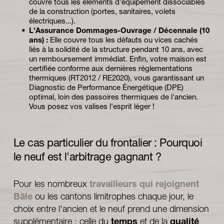
couvre tous les éléments d'équipement dissociables 
de la construction (portes, sanitaires, volets 
électriques...).
L'Assurance Dommages-Ouvrage / Décennale (10 
ans) :
 Elle couvre tous les défauts ou vices cachés 
liés à la solidité de la structure pendant 10 ans, avec 
un remboursement immédiat. Enfin, votre maison est 
certifiée conforme aux dernières réglementations 
thermiques (RT2012 / RE2020), vous garantissant un 
Diagnostic de Performance Énergétique (DPE) 
optimal, loin des passoires thermiques de l'ancien. 
Vous posez vos valises l'esprit léger !
Le cas particulier du frontalier : Pourquoi 
le neuf est l'arbitrage gagnant ?
Pour les nombreux 
travailleurs qui rejoignent 
Bâle
 ou les cantons limitrophes chaque jour, le 
choix entre l'ancien et le neuf prend une dimension 
supplémentaire : celle du 
temps
 et de la 
qualité 