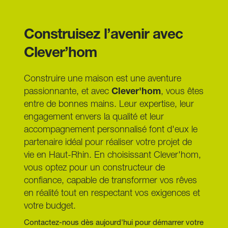
"risque climatique" et le coût futur des travaux dans le 
calcul de votre capacité d'endettement. Un projet de 
construction neuve, avec son prix fixe et sa 
Construisez l’avenir avec 
performance garantie, est souvent perçu comme un 
dossier beaucoup plus solide et sécurisant pour les 
Clever’hom
banques.
Construire une maison est une aventure 
passionnante, et avec 
Clever'hom
, vous êtes 
entre de bonnes mains. Leur expertise, leur 
engagement envers la qualité et leur 
accompagnement personnalisé font d'eux le 
partenaire idéal pour réaliser votre projet de 
vie en Haut-Rhin. En choisissant Clever'hom, 
vous optez pour un constructeur de 
confiance, capable de transformer vos rêves 
en réalité tout en respectant vos exigences et 
votre budget.
Contactez-nous dès aujourd'hui pour démarrer votre 