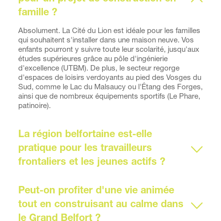
famille ? 
Absolument. La Cité du Lion est idéale pour les familles 
qui souhaitent s'installer dans une maison neuve. Vos 
enfants pourront y suivre toute leur scolarité, jusqu'aux 
études supérieures grâce au pôle d'ingénierie 
d'excellence (UTBM). De plus, le secteur regorge 
d'espaces de loisirs verdoyants au pied des Vosges du 
Sud, comme le Lac du Malsaucy ou l'Étang des Forges, 
ainsi que de nombreux équipements sportifs (Le Phare, 
patinoire).
La région belfortaine est-elle 
pratique pour les travailleurs 
frontaliers et les jeunes actifs ? 
Oui, l'accessibilité est l'un des grands points forts de 
Belfort. Si vous travaillez en Suisse (Canton du Jura), la 
Peut-on profiter d'une vie animée 
frontière est accessible très rapidement via la RN1019. 
tout en construisant au calme dans 
Pour les autres déplacements, vous bénéficiez d'un 
le Grand Belfort ?
accès immédiat à l'A36 (vers Mulhouse ou Besançon), 