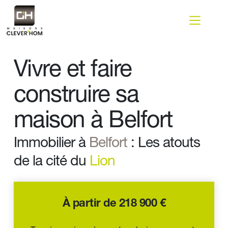
Passer
au
contenu
Vivre et faire 
construire sa 
maison à Belfort 
Immobilier à 
Belfort
 : Les atouts 
de la cité du 
Lion 
À partir de 218 900 €