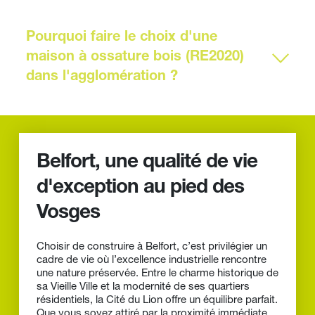
du réseau de bus Optymo, et de la Gare TGV Belfort-
Montbéliard (Meroux-Moval) qui met Paris à 2h15.
C'est tout l'attrait de cette ville, vous pouvez choisir de 
faire construire votre maison clé en main dans un 
Pourquoi faire le choix d'une 
quartier résidentiel paisible ou une commune limitrophe, 
maison à ossature bois (RE2020) 
tout en profitant du dynamisme de Belfort. La Vieille 
Ville est très conviviale et la vie culturelle y est intense, 
rythmée par des événements incontournables comme 
le FIMU, les Eurockéennes, et la présence de la 
La communauté d'agglomération du Grand 
majestueuse Citadelle avec son célèbre Lion.
Belfort est très engagée dans la transition 
énergétique. Opter pour une construction à 
ossature bois répond parfaitement à cette 
Belfort, une qualité de vie 
dynamique et aux normes environnementales 
d'exception au pied des 
actuelles (RE2020). Ce mode constructif vous 
garantit une maison performante, écologique et 
Vosges
parfaitement isolée.
Choisir de construire à Belfort, c’est privilégier un 
cadre de vie où l’excellence industrielle rencontre 
une nature préservée. Entre le charme historique de 
sa Vieille Ville et la modernité de ses quartiers 
résidentiels, la Cité du Lion offre un équilibre parfait. 
Que vous soyez attiré par la proximité immédiate 