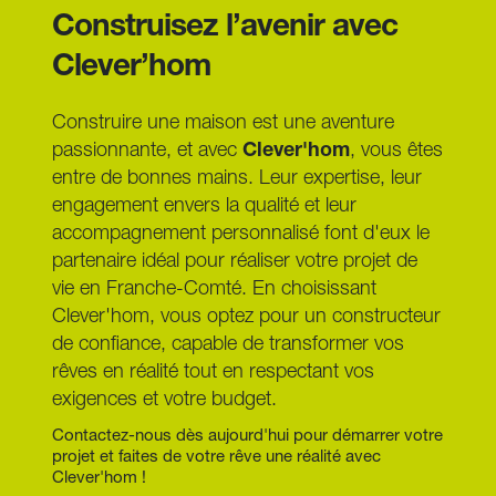
Individuelle (CCMI), le contrat le plus protecteur 
Construisez l’avenir avec 
respectent donc parfaitement les exigences 
en France. Il garantit la livraison à prix et délais 
esthétiques des mairies et des Architectes des 
Clever’hom
convenus. Nous gérons la conception, le dépôt 
Bâtiments de France (ABF), que ce soit dans le 
de permis, la coordination de tous les artisans, 
90 ou dans le 68.
jusqu'à la remise des clés de votre maison.
Construire une maison est une aventure 
passionnante, et avec 
Clever'hom
, vous êtes 
entre de bonnes mains. Leur expertise, leur 
engagement envers la qualité et leur 
accompagnement personnalisé font d'eux le 
partenaire idéal pour réaliser votre projet de 
vie en Franche-Comté. En choisissant 
Clever'hom, vous optez pour un constructeur 
de confiance, capable de transformer vos 
rêves en réalité tout en respectant vos 
exigences et votre budget.
Contactez-nous dès aujourd'hui pour démarrer votre 
projet et faites de votre rêve une réalité avec 
Clever'hom !