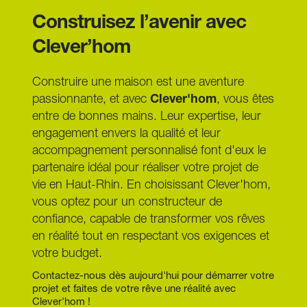
le bassin colmarien est environ 30% à 40% inférieur à 
Construisez l’avenir avec 
celui du Bade-Wurtemberg. De plus, les normes 
françaises RE2020 sont aujourd'hui parmi les plus 
Clever’hom
strictes d'Europe, vous garantissant une maison plus 
économe en énergie qu'une construction standard 
outre-rhin.
Construire une maison est une aventure 
passionnante, et avec 
Clever'hom
, vous êtes 
entre de bonnes mains. Leur expertise, leur 
engagement envers la qualité et leur 
accompagnement personnalisé font d'eux le 
partenaire idéal pour réaliser votre projet de 
vie en Haut-Rhin. En choisissant Clever'hom, 
vous optez pour un constructeur de 
confiance, capable de transformer vos rêves 
en réalité tout en respectant vos exigences et 
votre budget.
Contactez-nous dès aujourd'hui pour démarrer votre 
projet et faites de votre rêve une réalité avec 
Clever'hom !