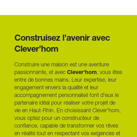
Oui, de nombreuses communes du bassin colmarien 
(comme Turckheim, Wintzenheim ou le centre de 
Colmar) possèdent un patrimoine historique riche. Si 
votre terrain se trouve dans le périmètre d'un 
monument historique, votre projet sera soumis à l'avis 
Construisez l’avenir avec 
de l'Architecte des Bâtiments de France (ABF). Cela 
peut imposer certaines règles (pente de toit, couleurs 
Clever’hom
des façades, type de tuiles). En passant par un 
constructeur local comme Clever'hom, nous adaptons 
les plans de votre maison ossature bois pour respecter 
Construire une maison est une aventure 
le Plan Local d'Urbanisme (PLU) et garantir l'obtention 
passionnante, et avec 
Clever'hom
, vous êtes 
rapide de votre permis de construire.
entre de bonnes mains. Leur expertise, leur 
engagement envers la qualité et leur 
accompagnement personnalisé font d'eux le 
partenaire idéal pour réaliser votre projet de 
vie en Haut-Rhin. En choisissant Clever'hom, 
vous optez pour un constructeur de 
confiance, capable de transformer vos rêves 
en réalité tout en respectant vos exigences et 