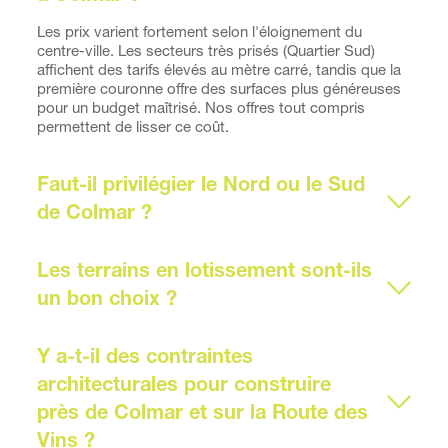
Les prix varient fortement selon l'éloignement du 
centre-ville. Les secteurs très prisés (Quartier Sud) 
affichent des tarifs élevés au mètre carré, tandis que la 
première couronne offre des surfaces plus généreuses 
pour un budget maîtrisé. Nos offres tout compris 
permettent de lisser ce coût.
Faut-il privilégier le Nord ou le Sud 
Tout dépend de votre lieu de travail. Le Nord (Houssen) 
est parfait pour rejoindre rapidement Sélestat ou 
Les terrains en lotissement sont-ils 
Strasbourg via l'A35. Le Sud (Sainte-Croix-en-Plaine) 
se rapproche du bassin mulhousien, idéal si votre 
activité s'y trouve.
Oui. Contrairement aux terrains isolés, les terrains en 
lotissement ou en programme neuf sont déjà viabilisés 
Y a-t-il des contraintes 
(raccordements eau, électricité, fibre effectués). Cela 
architecturales pour construire 
garantit un démarrage des travaux rapide et sans 
près de Colmar et sur la Route des 
imprévus techniques.